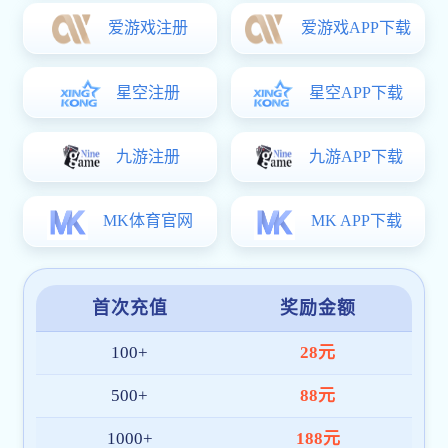
在即将到来的西甲联赛中，赫罗纳将在主场迎战实力
强大的对手，他们希望在此役中力争反弹，扭转近期
的不利局面。本文将从四个方面详细分析赫罗纳的现
状和面对强敌时可能采取的策略。首先，我们将探讨
赫罗纳本赛季的表现以及他们在主场的优势；接着，
分析对手的实力及其战术特点；随后，将讨论赫罗纳
如何调整阵容以适应比赛需求；最后，我们还会关注
球迷和媒体对于这场比赛的期待与影响。通过这些分
析，我们可以更全面地理解赫罗纳在这场关键战役中
的挑战与机遇。