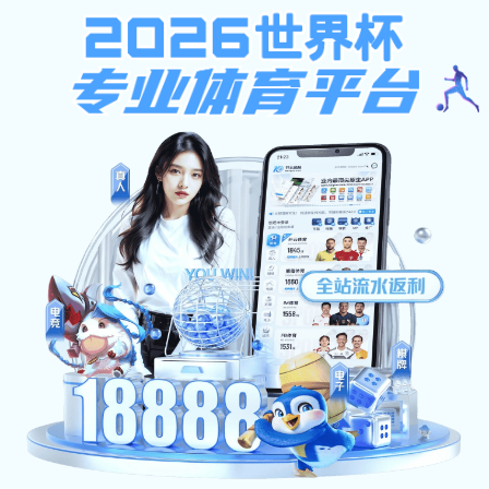
注册入口
hth华体育官网
APP与网页版
入口｜畅享全球体育赛事与数
据服务
欢迎访问
hth华体育官网
，提供全面覆盖足球、
篮球、电竞等项目的赛事资讯与数据内容， 支
持
APP下载
与
网页使用
，每日同步更新千场比
赛，聚焦热门体育内容， 助您轻松获取赛事动
态，掌握比赛节奏。