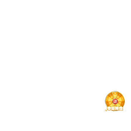
此外，全体成员对于共同目标有着深刻认知，无论是
在逆境还是顺境，都能保持高度一致性。他们明白只
有团结一致才能打败强敌，实现夺冠梦想。因此，无
论是在训练还是比赛中，都能看到大家齐心协力、奋
勇争先的一幕幕动人场景。
这种强大的凝聚力形成了一股无形力量，不仅让每位
成员感受到归属感，也鼓励他们不断付出努力去追求
更高目标。在这样的环境下，每一个人都成为推动整
个集体向前发展的动力源泉，从而实现自我价值和集
体荣誉双丰收。
总结：
综上所述，上海豪华阵容通过科学合理的球队建设、
卓越的个人表现、多变且有效的战术体系，以及强大