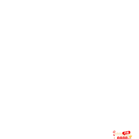
下一篇：
西甲联赛分析：赫罗纳主场迎战强敌
延伸阅读