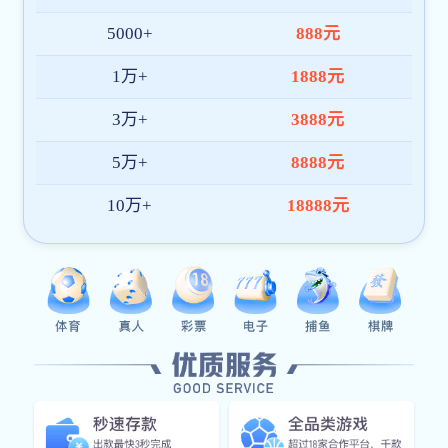
首先，上海队的成功离不开高水平球员的引进和科学
合理的球队建设。在过去几个赛季中，俱乐部通过大
胆投资，引入了一批技术全面、经验丰富的国内外球
员。这些球员不仅具备顶级竞技水平，更拥有丰富的
大赛经验，为球队注入了新的活力。
其次，教练组也发挥了关键作用。优秀的教练能够根
据每位球员的特点制定相应战术，通过精准调度最大
化地发挥每位球员的潜能。在这样的氛围下，每位球
员都可以充分展示自己的能力，从而提升整个团队的
实力。
最后，在人才培养方面，俱乐部同样没有忽视青训系
统的发展。通过不断发掘年轻才俊，为一线队输送新
鲜血液，使得球队始终保持竞争力。这种可持续发展