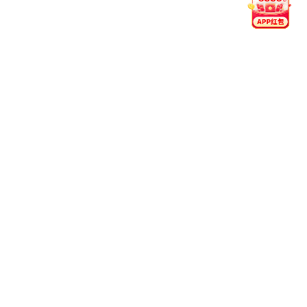
自由人惜败神秘人韩旭12分钟表现出色贡
在一场备受瞩目的WNBA比赛中，自由人队以微弱的差距惜
败于神秘人队...
2026-07-13