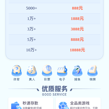
1、克洛普的战术理念
克洛普被誉为现代足球战术大师，他在利物浦执教期
间所推崇的“重压”战术风靡全球。在观摩巴甘蒂诺红
牛队的训练时，克洛普无疑会将这种战术理念融入到
观察中。他重点关注球队如何进行高位逼抢，以及在
快速反击中的配合默契程度，这些都是他在利物浦成
功的重要因素。
此外，克洛普还特别留意球队在进攻组织中的创造
性。通过仔细观察球员在小范围内传接球和跑位情
况，他希望能够找到适合现代足球发展趋势的新思
路。这种对于细节的关注，不仅展示了他的专业素
养，也体现出他对提升球队综合实力的不懈追求。
在与教练团队交流时，克洛普分享了一些自己的经验