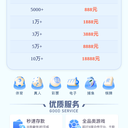
1、英超胜场纪录概述
自1992年英超联赛成立以来，单赛季胜场数一直是衡
量球队实力的重要指标。在这个漫长的发展过程中，
各支球队为了争夺冠军不断拼搏，而胜场数则成为了
诸多记录中的一项关键数据。到目前为止，曼城以32
场胜利领跑历史纪录，这一成就不仅展示了他们的强
大实力，也体现了近年来他们在英超联赛中的统治地
位。
曼城于2017-2018赛季首次打破了这一纪录，当时他
们以100分结束赛季，并且赢得了32场比赛。这一成
绩不仅使他们成为当时唯一一支达到三十场以上胜利
的球队，也引发了外界对其战术体系和人员配置的大
量讨论。与此同时，这样的成功也给其他争冠球队带