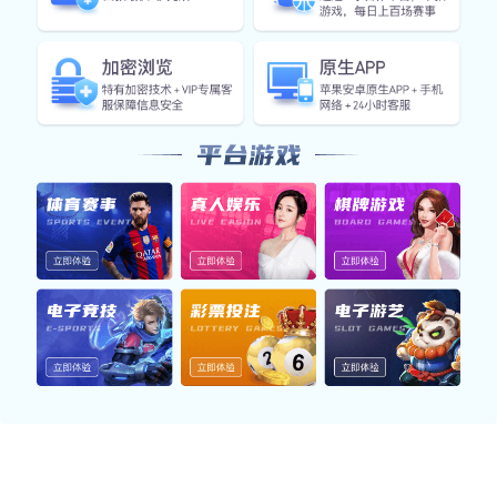
来了巨大的压力，让英超联赛变得更加激烈。
紧随其后的是阿森纳，他们在2003-2004赛季同样取
得过无可匹敌的26场胜利并最终以不败之姿夺冠。这
一成就至今仍被球迷们津津乐道，被称作“无敌军
团”。然而，在现代足球日益竞争激烈的环境中，这样
的数据似乎显得有些遥不可及。尽管如此，阿森纳依
然是值得尊敬的一支队伍，其历史成就仍然深深铭刻
在人们心中。
2、曼城历届夺冠表现
曼城近年来的发展让人瞩目，他们不仅仅是在积分榜
上占据优势，更是在每个细节上都极为完善。从俱乐
部管理到教练团队，再到球员选拔，每一步都是精心
策划，以确保能够获得更好的成绩。在过去几个赛季