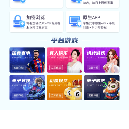
赢得比赛，而不是追求数据美观，是每位顶级球员必
须具备的素质。基恩认为，在某些情况下，B费应把
更多注意力放在如何帮助球队提升整体表现上，而不
仅仅是自己的助攻或进球数字。
最后，从心理层面分析，过分追求个人纪录会导致自
我中心化，使得一些本可以配合完成进攻的机会被浪
费掉。当一个玩家开始将自己的成就置于球队利益之
上时，不仅会影响自身表现，还可能引起队友的不满
和信任危机。因此，合理平衡个人目标与团队目标，
对于任何希望取得成功的运动员来说至关重要。
2、团队合作的重要性
其次，在足球这项集体运动中，无论个人能力多么出
色，都无法替代团队合作的重要性。基恩作为曾经的