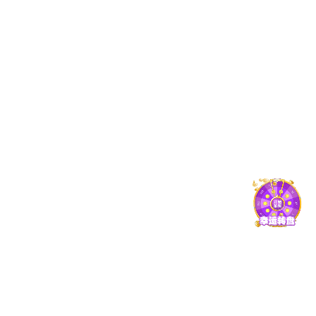
盾关系的问题。作为一支成功球队不可或缺的一部
分，他们承担着培养年轻人才和制定战术方针的重要
任务。在这方面，教练应明确告知每位成员各自肩负
使命，以及如何通过具体行动来实现共同目标。这不
仅包括训练中的指导，也涵盖赛季中的心理疏导工
作，以避免因过分关注自我而导致不必要的问题出
现。
同时，管理层也有责任确保俱乐部文化推崇的是集体
主义精神而非自我中心。在日常运营过程中，他们需
要营造一种积极向上的氛围，让每个成员都意识到只
有通过协同作战才能够取得最终胜利。如果未能及时
调整俱乐部内部文化，那么即便再优秀的选手也难以
发挥出最佳水平，因为环境的不适应必然制约他们的