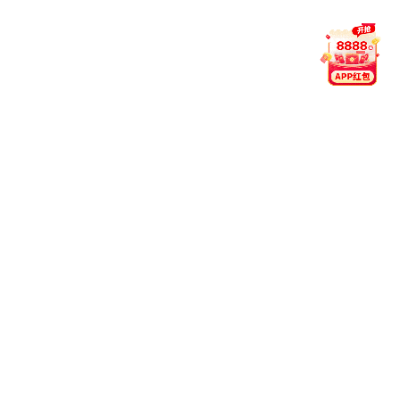
延伸阅读
利雅得胜利若末轮失利新月连胜将实现逆