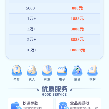
教练与管理层的角色。通过这些角度，我们可以更全
面地理解这一争议及其背后的深层次问题。
1、传球选择的影响
首先，传球选择直接影响比赛结果，是决定球队能否
取胜的重要因素之一。优秀的传球不仅能够创造进攻
机会，还能有效控制比赛节奏。然而，如果一个球员
过于注重个人纪录而忽略战术安排，就可能导致球队
整体配合失调。例如，B费在面对防守时，经常选择
那些看似华丽但风险较大的传球，这种选择虽然可能
为他带来高光时刻，却也可能使得队伍陷入被动局
面。
其次，从技术角度来看，一个成功的中场组织者需要
具备快速判断和果断执行能力。在关键时刻优先考虑