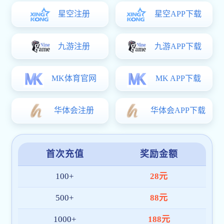
在现代足球的竞争中，球员的表现不仅关系到球队的
胜利，还涉及个人荣誉与纪录。近日，前曼联队长基
恩对现任曼联中场B费（布鲁诺·费尔南德斯）的传球
选择提出了批评。他指出，B费在比赛中的传球决策
常常偏向于追求个人数据，而忽视了团队胜利的重要
性。这一观点引发了广泛讨论，涉及到球员对于个人
成就与团队目标之间的平衡。在这篇文章中，我们将
从四个方面深入探讨基恩对B费批评所反映出的赢球
重要性和个人纪录间的矛盾，包括：传球选择的影
响、团队合作的重要性、职业生涯与个人荣誉、以及