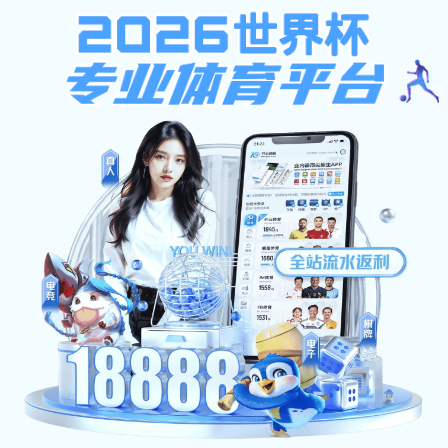
注册入口
hth华体育官网
APP与网页版
入口｜畅享全球体育赛事与数
据服务
欢迎访问
hth华体育官网
，提供全面覆盖足球、
篮球、电竞等项目的赛事资讯与数据内容， 支
持
APP下载
与
网页使用
，每日同步更新千场比
赛，聚焦热门体育内容， 助您轻松获取赛事动
态，掌握比赛节奏。