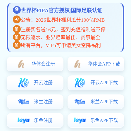
手机App
网页版
耗时三年阿斯透露老佛爷已告
知切费林将提交内格雷拉案
500页报告
2026-06-14 20:47
28 次阅读
首页
/
体育报道